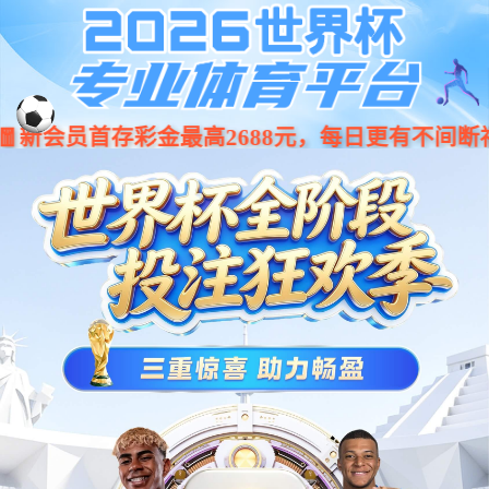
乐天使-fun88乐天使-官方网站
你现在的位置
主页
新闻资讯
水泥管资讯
水泥管厂家揭秘水泥管的耐腐蚀性原理
信息来源： 作者：襄阳乐天使-fun88永发建材有限公司 发布
时间：2025-08-15 21:25
在城市地下管网、排水系统及工业输送管道中，水泥管