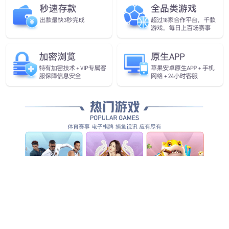
标准水泥管即可满足需求；化工园区或污水处理设施则需选
择掺有防腐添加剂的特种水泥管。水泥管厂家建议，在采购
前应提供土壤检测报告或介质成分分析，以便针对性优化配
方与工艺。
从原材料到成品的每个环节，科学配比与严谨工艺共同
构筑了水泥管的抗腐蚀防线。随着新材料技术的应用，现代
水泥管已能在更严苛的环境中保持结构稳定性，为地下工程
提供可靠保障。
上一篇：
襄阳承插口管与企口管有何不同？一文看懂适用场景差异
下一篇：
襄阳水泥管内壁光滑度为啥影响排水效率？
返回列表页
乐天使-fun88永发
新闻动态
聚焦行业资讯，实时播报行业动态