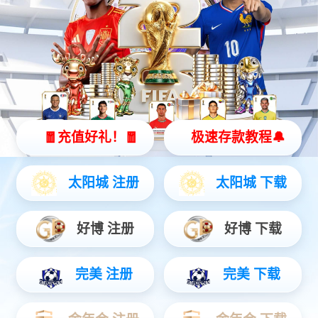
因其经济性和耐久性被广泛应用。许多用户在选择管道时，
会特别关注水泥管的耐腐蚀性能。作为
襄阳水泥管厂家
，我
们从材料科学和工艺角度，解析水泥管抵抗化学侵蚀的内在
原理。
水泥管的耐腐蚀性首先源于其基材特性。普通硅酸盐水
泥在水化反应中会生成氢氧化钙晶体，这种碱性环境（pH值
可达12-13）能有效抑制多数酸性介质的侵蚀。同时，水泥水
化产物中的硅酸钙凝胶（C-S-H）会形成致密网状结构，像天
然屏障一样阻挡腐蚀性离子渗透。对于硫酸盐腐蚀这类常见
问题，优质水泥管会掺入矿渣或粉煤灰等掺合料，通过二次
水化反应减少易受侵蚀的铝酸盐相，从而提升抗硫酸盐能
力。
现代水泥管厂家通过改进生产工艺增强防腐性能。蒸汽
养护工艺能加速管体强度发展，使内部结构更紧密；离心成