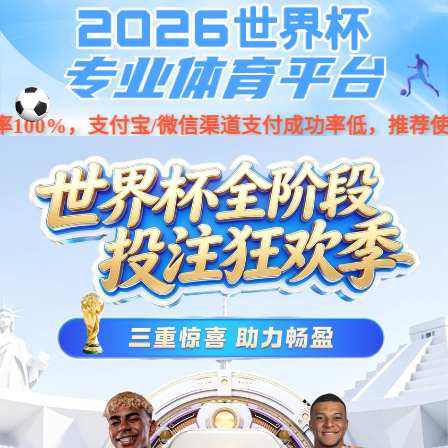
乐天使-fun88乐天使-官方网站
你现在的位置
主页
新闻资讯
水泥管资讯
襄阳水泥管厂家选择标准
信息来源： 作者：襄阳乐天使-fun88永发建材有限公司 发布
时间：2024-03-11 18:07
水泥管作为重要的建筑材料，广泛应用于城市排水、农