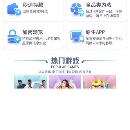
速度和方向，确保顶管能够顺利顶入。同时，要密切关注顶
管的位移和倾斜度，及时进行调整，确保顶管的直线度和深
度。
五、管道安装与回填土
顶管顶入地下后，进行管道的安装工作。根据需要铺设
的管道类型和规格，选择合适的管道材料和连接方式。在管
道安装过程中，要保证管道的质量和安全性。完成管道安装
后，进行回填土工作。回填土应选用合适的材料，并进行夯
实，保证管道的安全和稳定性。回填土的质量直接影响到管
道的使用寿命和安全性能。
六、质量与安全控制
在顶管施工过程中，应加强质量与安全控制。对各个环