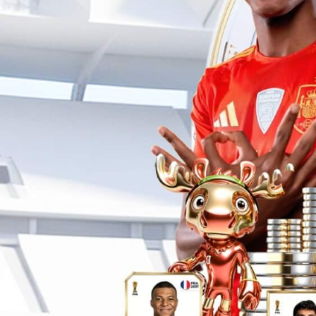
面就和小编来了解一下吧，内容...
12米水泥杆开裂的原因是什么？
12米水泥杆在什么情况下会出现裂缝?襄阳水泥
制品制成的，使用时会产生裂缝，在运输...
首页
上一页
1
襄阳乐天使-fun88永发建材有限公司
联系人：云经理
联系电话： 13972050957、13871685957、1390727195
传真：0710-3337098
邮箱：564924554@qq.com
地址：襄阳邓城大道云湾段生资大市场对面
乐天使fun88
公司简介
产
免责声明：本网站部分图片来源于网络，如有侵权
百度统计