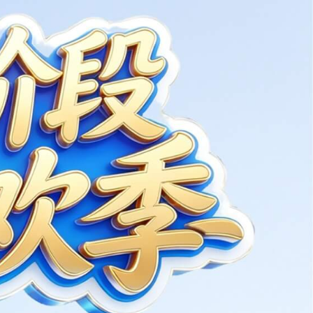
2021-07-12
。湿润的泥土能使管体的硬化过程继