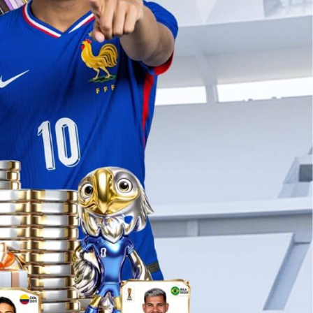
2021-07-12
。我们常见的12m水泥电杆是由水泥
共
11
页
85
条
资质
新闻资讯
联系我们
扫码联系我们