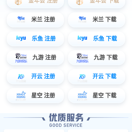
襄阳水泥管钢承口是什么？这种接口一般用在什
在市政排水工程中， 襄阳水泥管 的接口类型直接影响整条管线的密封性和使用寿命。平口、企口、承插口大家多少都听过，但钢承口这个名称，不少施工方和采购人员其实并不熟悉。...
29
2026-05
顶管选型看哪些参数？管径、长度与地质匹配关
在非开挖施工中， 襄阳顶管 的合理选型直接影响工程推进的顺畅程度与资源投入。面对不同口径、埋深及地质条件，需综合考虑多个技术参数，避免因设备能力与实际需求不匹配而带...
13
2026-05
襄阳企口管铺设时，基础处理不到位会带来哪些
在襄阳地区市政及农村排水工程建设中， 襄阳企口管 因其接口结构稳定、安装相对便捷，被广泛应用于雨水、污水管网系统。然而，即便管材本身符合相关标准，若铺设时基础处理不...
27
2026-04
襄阳水泥管厂家：水泥管进场必查这3份检测报告
在市政工程、农村水利或污水处理项目中， 襄阳水泥管厂家 提供的钢筋混凝土排水管是地下管网的“主动脉”。然而，仅凭外观和尺寸合格，并不能确保其长期安全运行。根据2026年《...
29
2026-03
承插口管是什么？带你认识市政工程常用管材
在市政工程建设中，管材的选择直接影响工程的质量和耐久性。 襄阳承插口管 作为一种常见的连接方式，因其安装便捷、密封性好等特点，广泛应用于排水、供水等系统中。那么，承...
04
2026-03
襄阳水泥管与塑料管道、钢管的优劣势对比